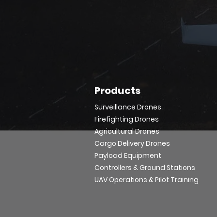
Products
Surveillance Drones
Firefighting Drones
Agricultural Drones
Cargo Delivery Drones
Payload Equipment
Controllers & Ground Stations
UAV Operations & Pilot Training