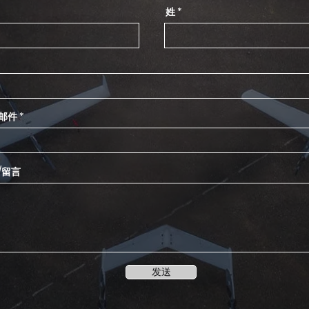
姓
邮件
/留言
发送