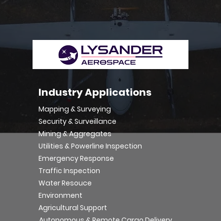
Industry Applications
Mapping & Surveying
Security & Surveillance
Mining & Aggregates
Utilities & Powerline Inspection
Emergency Response
Traffic Inspection
Water Resouce
Environment
Agricultural Support
Autonomous & Remote Cargo Delivery